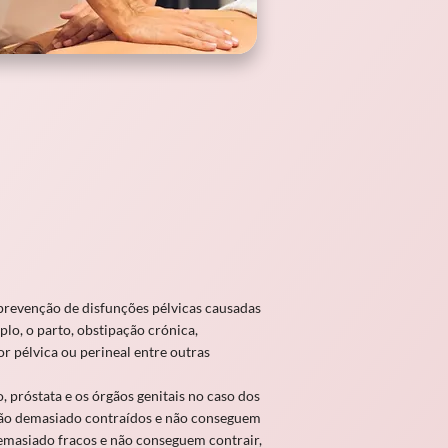
a prevenção de disfunções pélvicas causadas
lo, o parto, obstipação crónica,
or pélvica ou perineal entre outras
, próstata e os órgãos genitais no caso dos
stão demasiado contraídos e não conseguem
demasiado fracos e não conseguem contrair,