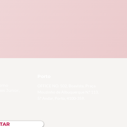
Porto
nomo
OFFICE NO. 502, Boavista, Praça
es Júnior,
Mouzinho de Albuquerque N.º 113,
5.º Andar, Porto, 4100-359.
TAR