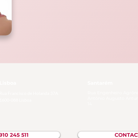
Lisboa
Santarém
Rua Engenheiro Agró
Rua Francisco de Holanda 37A
António Augusto Antun
1600-088 Lisboa
14
) 910 245 511
CONTAC