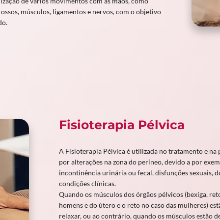
alização de vários movimentos com as mãos, como
ossos, músculos, ligamentos e nervos, com o objetivo
do.
Fisioterapia Pélvica
A Fisioterapia Pélvica é utilizada no tratamento e n
por alterações na zona do períneo, devido a por exemp
incontinência urinária ou fecal, disfunções sexuais, d
condições clínicas.
Quando os músculos dos órgãos pélvicos (bexiga, reto
homens e do útero e o reto no caso das mulheres) e
relaxar, ou ao contrário, quando os músculos estão 