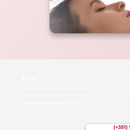
E-mail
Estamos deste lado para ajudar com
qualquer informação que necessite.
assistente@tamaracastelo.com
​(+351